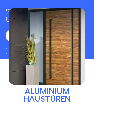
STARTEN SIE KOSTENFREI
UND UNVERBINDLICH
KONFIGURATOR
JETZT ANRUFEN
ALUMINIUM
HAUSTÜREN