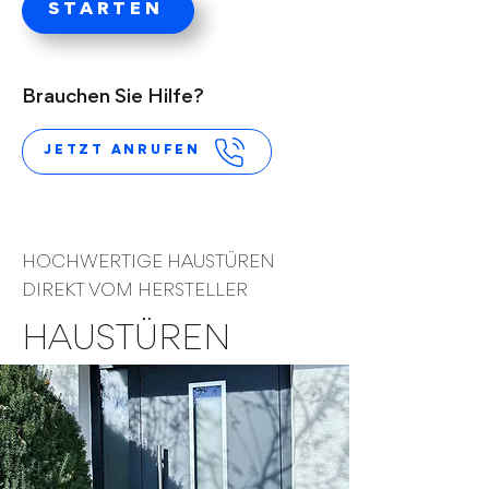
STARTEN
Brauchen Sie Hilfe?
JETZT ANRUFEN
HOCHWERTIGE HAUSTÜREN
DIREKT VOM HERSTELLER
HAUSTÜREN
Finden Sie jetzt Ihre passende Haustür. Wir arbeiten mit den be
Herstellern Deutschlands zusammen. Profitieren Sie von einem
umfangreichen Sortiment aus vielen individuellen Möglichkeiten
welche frei nach Ihren wünschen angepasst und zusammengest
werden.