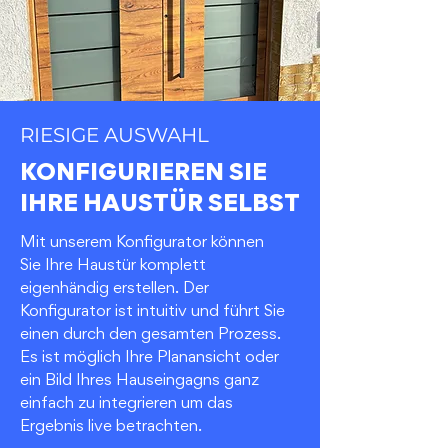
RIESIGE AUSWAHL
KONFIGURIEREN SIE
IHRE HAUSTÜR SELBST
Mit unserem Konfigurator können
Sie Ihre Haustür komplett
eigenhändig erstellen. Der
Konfigurator ist intuitiv und führt Sie
einen durch den gesamten Prozess.
Es ist möglich Ihre Planansicht oder
ein Bild Ihres Hauseingagns ganz
einfach zu integrieren um das
Ergebnis live betrachten.